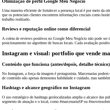
Otimização de perfil Google Meu Negócio
Uma maneira eficiente de fortalecer a presença local é por meio da o
que os potenciais clientes encontrem informações cruciais como horári
trabalho realizado.
Reviews e reputação online como diferencial
A coleta de reviews positivos no Google Meu Negócio não pode ser de
posicionamento no algoritmo de buscas locais. Cada avaliação positiv
Instagram e visual: portfolio que vende m
Conteúdo que funciona (antes/depois, detalhe técnico)
No Instagram, a força da imagem é protagonista. Marcenarias podem tir
de conteúdo não apenas demonstra habilidade e cuidado, mas também in
Hashtags e alcance geográfico no Instagram
O uso estratégico de hashtags geolocalizadas amplia o alcance das pub
segmento de atuação e o local, como #marcenariaSP ou #moveissobmedi