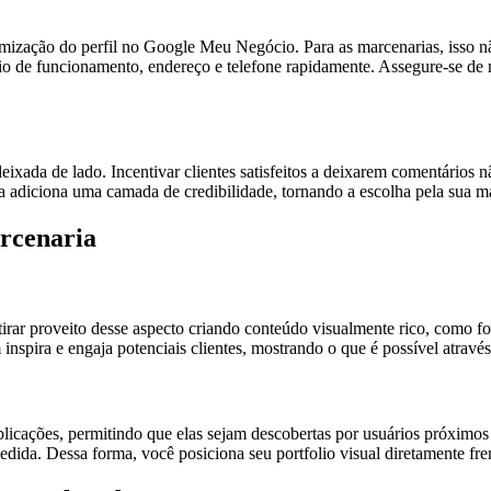
timização do perfil no Google Meu Negócio. Para as marcenarias, isso 
o de funcionamento, endereço e telefone rapidamente. Assegure-se de ma
ixada de lado. Incentivar clientes satisfeitos a deixarem comentários 
a adiciona uma camada de credibilidade, tornando a escolha pela sua m
arcenaria
ar proveito desse aspecto criando conteúdo visualmente rico, como foto
spira e engaja potenciais clientes, mostrando o que é possível através
licações, permitindo que elas sejam descobertas por usuários próximos 
da. Dessa forma, você posiciona seu portfolio visual diretamente fren