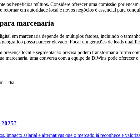
mente os benefícios mútuos. Considere oferecer uma comissão por encam
 retornar em autoridade local e novos negócios é essencial para conquis
para marcenaria
gital em marcenaria depende de múltiplos fatores, incluindo o tamanho
L geográfico possa parecer elevado. Focar em gerações de leads qualif
m presença local e segmentação precisa podem transformar a forma co
e sua marcenaria, uma conversa com a equipe da DiWins pode oferecer o 
m 1 dia.
m 2025?
 impacto salarial e alternativas que o mercado já reconhece e valoriza