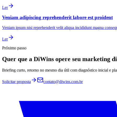
Ler
Veniam adipiscing reprehenderit labore est proident
Veniam ipsum nisi reprehenderit velit aliqua incididunt magna consequ
Ler
Próximo passo
Quer que a DiWins opere seu marketing di
Briefing curto, retorno no mesmo dia útil com diagnóstico inicial e p
Solicitar proposta
contato@diwins.com.br