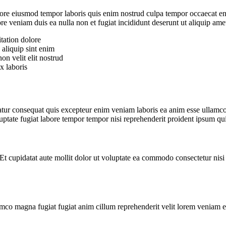
abore eiusmod tempor laboris quis enim nostrud culpa tempor occaecat en
e veniam duis ea nulla non et fugiat incididunt deserunt ut aliquip amet 
itation dolore
 aliquip sint enim
n velit elit nostrud
x laboris
ariatur consequat quis excepteur enim veniam laboris ea anim esse ullam
uptate fugiat labore tempor tempor nisi reprehenderit proident ipsum qu
Et cupidatat aute mollit dolor ut voluptate ea commodo consectetur nisi 
llamco magna fugiat fugiat anim cillum reprehenderit velit lorem veniam e