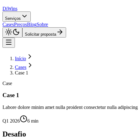
DiWins
Serviços
Cases
Preços
Blog
Sobre
Solicitar proposta
Início
Cases
Case 1
Case
Case 1
Labore dolore minim amet nulla proident consectetur nulla adipiscing i
Q1 2026
6 min
Desafio