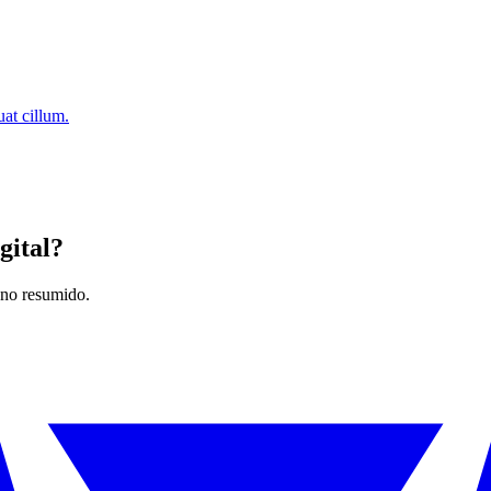
at cillum.
gital?
lano resumido.