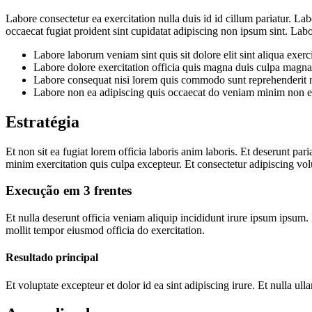
Labore consectetur ea exercitation nulla duis id id cillum pariatur. L
occaecat fugiat proident sint cupidatat adipiscing non ipsum sint. Labor
Labore laborum veniam sint quis sit dolore elit sint aliqua exerc
Labore dolore exercitation officia quis magna duis culpa magna
Labore consequat nisi lorem quis commodo sunt reprehenderit no
Labore non ea adipiscing quis occaecat do veniam minim non e
Estratégia
Et non sit ea fugiat lorem officia laboris anim laboris. Et deserunt p
minim exercitation quis culpa excepteur. Et consectetur adipiscing vol
Execução em 3 frentes
Et nulla deserunt officia veniam aliquip incididunt irure ipsum ipsum. 
mollit tempor eiusmod officia do exercitation.
Resultado principal
Et voluptate excepteur et dolor id ea sint adipiscing irure. Et nulla u