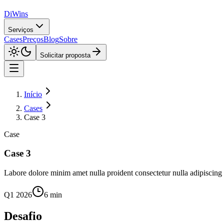
DiWins
Serviços
Cases
Preços
Blog
Sobre
Solicitar proposta
Início
Cases
Case 3
Case
Case 3
Labore dolore minim amet nulla proident consectetur nulla adipiscing i
Q1 2026
6 min
Desafio