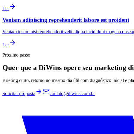
Ler
Veniam adipiscing reprehenderit labore est proident
Veniam ipsum nisi reprehenderit velit aliqua incididunt magna consequ
Ler
Próximo passo
Quer que a DiWins opere seu marketing di
Briefing curto, retorno no mesmo dia útil com diagnóstico inicial e p
Solicitar proposta
contato@diwins.com.br