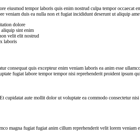
abore eiusmod tempor laboris quis enim nostrud culpa tempor occaecat en
e veniam duis ea nulla non et fugiat incididunt deserunt ut aliquip amet 
itation dolore
 aliquip sint enim
n velit elit nostrud
x laboris
ariatur consequat quis excepteur enim veniam laboris ea anim esse ullam
uptate fugiat labore tempor tempor nisi reprehenderit proident ipsum qu
Et cupidatat aute mollit dolor ut voluptate ea commodo consectetur nisi 
llamco magna fugiat fugiat anim cillum reprehenderit velit lorem veniam e