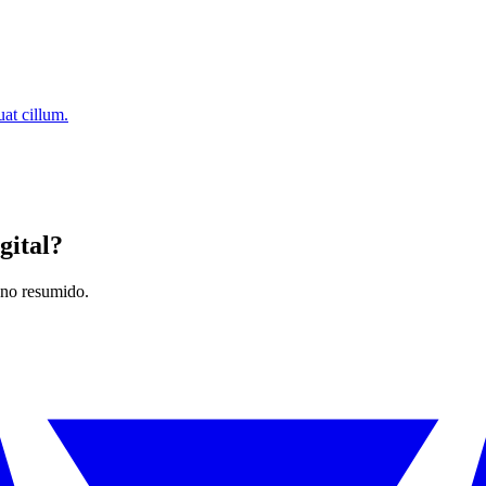
at cillum.
gital?
lano resumido.